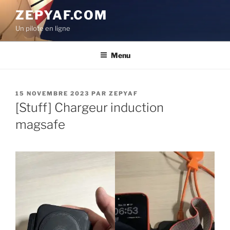
Aller
ZEPYAF.COM
au
Un pilote en ligne
contenu
principal
Menu
PUBLIÉ
15 NOVEMBRE 2023
PAR
ZEPYAF
LE
[Stuff] Chargeur induction
magsafe