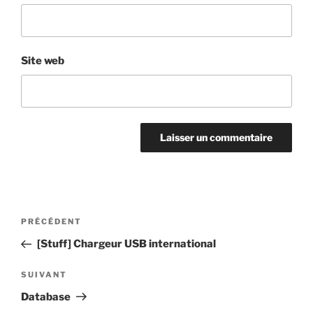
Site web
Navigation
Article
PRÉCÉDENT
de
précédent
[Stuff] Chargeur USB international
l’article
Article
SUIVANT
suivant
Database