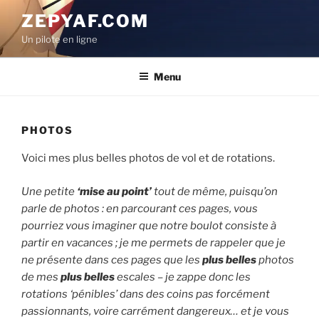
Aller
ZEPYAF.COM
au
Un pilote en ligne
contenu
principal
Menu
PHOTOS
Voici mes plus belles photos de vol et de rotations.
Une petite
‘mise au point’
tout de même, puisqu’on
parle de photos : en parcourant ces pages, vous
pourriez vous imaginer que notre boulot consiste à
partir en vacances ; je me permets de rappeler que je
ne présente dans ces pages que les
plus belles
photos
de mes
plus belles
escales – je zappe donc les
rotations ‘pénibles’ dans des coins pas forcément
passionnants, voire carrément dangereux… et je vous