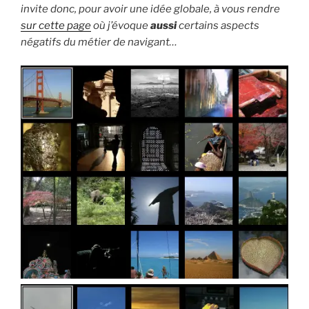
invite donc, pour avoir une idée globale, à vous rendre
sur cette page
où j’évoque
aussi
certains aspects
négatifs du métier de navigant…