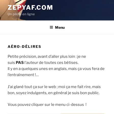
Aller
ZEPYAF.COM
au
Un pilote en ligne
contenu
principal
Menu
AÉRO-DÉLIRES
Petite précision, avant d’aller plus loin : je ne
suis
PAS
l’auteur de toutes ces bêtises.
Il y en a quelques unes en anglais, mais ça vous fera de
l’entraînement !…
J’ai glané tout ça sur le web ; moi ça me fait rire, mais
bon, soyez indulgents, en général je suis bon public.
Vous pouvez cliquer sur le menu ci-dessus !