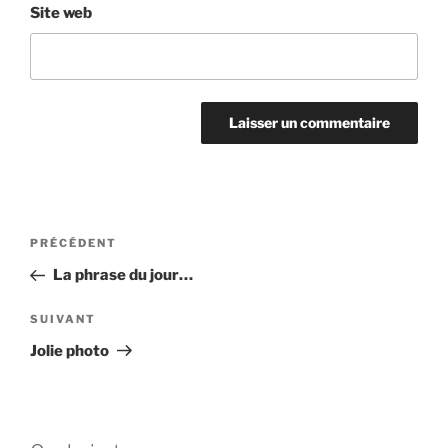
Site web
Navigation
Article
PRÉCÉDENT
de
précédent
La phrase du jour…
l’article
Article
SUIVANT
suivant
Jolie photo