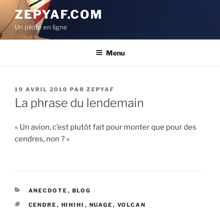
Aller
ZEPYAF.COM
au
Un pilote en ligne
contenu
principal
Menu
PUBLIÉ
19 AVRIL 2010
PAR
ZEPYAF
LE
La phrase du lendemain
« Un avion, c’est plutôt fait pour monter que pour des
cendres, non ? »
CATÉGORIES
ANECDOTE
,
BLOG
ÉTIQUETTES
CENDRE
,
HIHIHI
,
NUAGE
,
VOLCAN