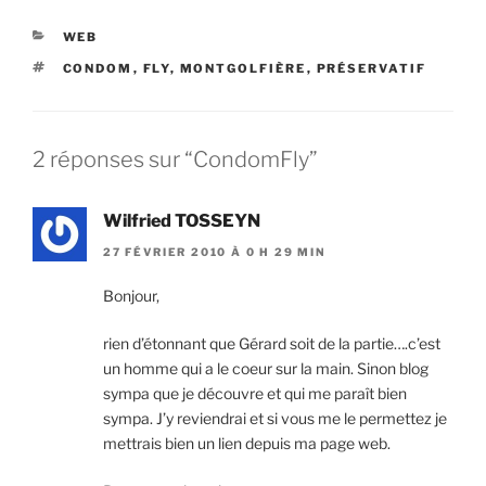
CATÉGORIES
WEB
ÉTIQUETTES
CONDOM
,
FLY
,
MONTGOLFIÈRE
,
PRÉSERVATIF
2 réponses sur “CondomFly”
Wilfried TOSSEYN
27 FÉVRIER 2010 À 0 H 29 MIN
Bonjour,
rien d’étonnant que Gérard soit de la partie….c’est
un homme qui a le coeur sur la main. Sinon blog
sympa que je découvre et qui me paraît bien
sympa. J’y reviendrai et si vous me le permettez je
mettrais bien un lien depuis ma page web.