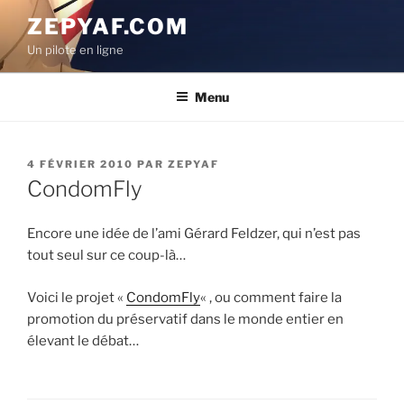
Aller
ZEPYAF.COM
au
Un pilote en ligne
contenu
principal
Menu
PUBLIÉ
4 FÉVRIER 2010
PAR
ZEPYAF
LE
CondomFly
Encore une idée de l’ami Gérard Feldzer, qui n’est pas
tout seul sur ce coup-là…
Voici le projet «
CondomFly
« , ou comment faire la
promotion du préservatif dans le monde entier en
élevant le débat…