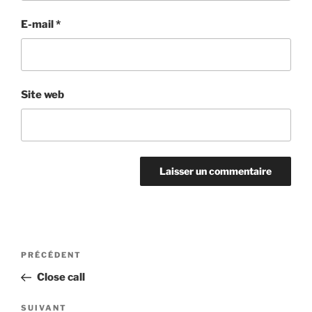
E-mail
*
Site web
Navigation
Article
PRÉCÉDENT
de
précédent
Close call
l’article
Article
SUIVANT