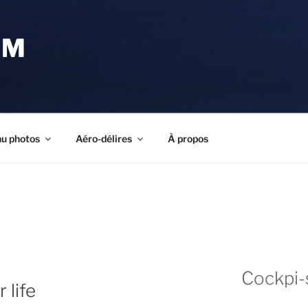
OM
u photos
Aéro-délires
À propos
Cockpi-
 life