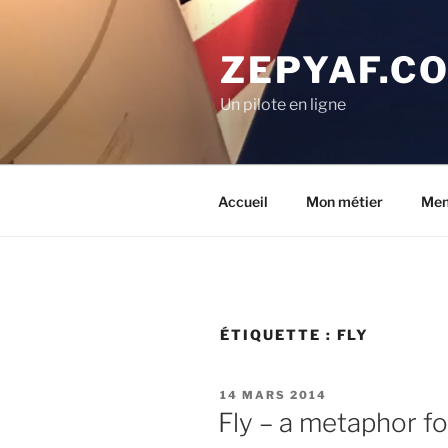
Aller
au
ZEPYAF.C
contenu
principal
Un pilote en ligne
Accueil
Mon métier
Men
ÉTIQUETTE :
FLY
PUBLIÉ
14 MARS 2014
LE
Fly – a metaphor for