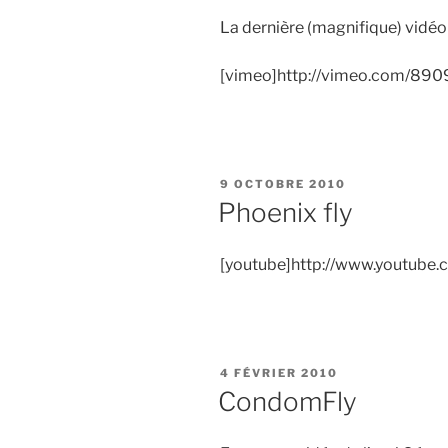
La dernière (magnifique) vidé
[vimeo]http://vimeo.com/89
PUBLIÉ
9 OCTOBRE 2010
LE
Phoenix fly
[youtube]http://www.youtub
PUBLIÉ
4 FÉVRIER 2010
LE
CondomFly