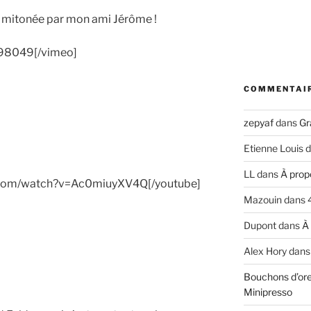
o mitonée par mon ami Jérôme !
098049[/vimeo]
COMMENTAI
zepyaf
dans
Gr
Etienne Louis
d
LL
dans
À prop
e.com/watch?v=Ac0miuyXV4Q[/youtube]
Mazouin
dans
Dupont
dans
À
Alex Hory
dan
Bouchons d’ore
Minipresso