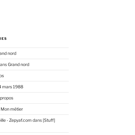
RES
and nord
ans
Grand nord
os
4 mars 1988
 propos
s
Mon métier
ille - Zepyaf.com
dans
[Stuff]