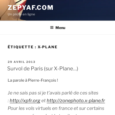
Aller
ZEPYAF.COM
au
Un pilote en ligne
contenu
principal
Menu
ÉTIQUETTE :
X-PLANE
PUBLIÉ
29 AVRIL 2013
LE
Survol de Paris (sur X-Plane…)
La parole à Pierre-François !
Je ne sais pas si je t’avais parlé de ces sites
:
http://xpfr.org
et
http://zonephoto.x-plane.fr
Pour les vols virtuels en france et sur certains