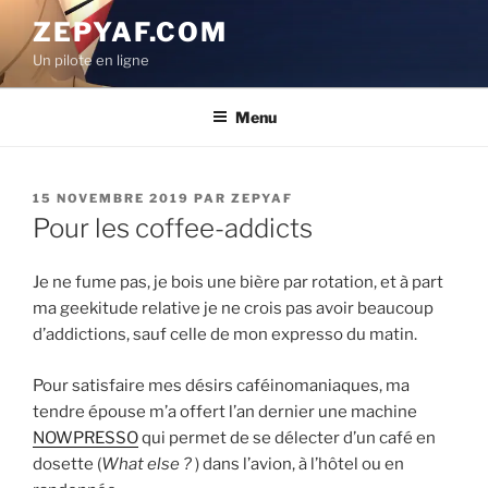
Aller
ZEPYAF.COM
au
Un pilote en ligne
contenu
principal
Menu
PUBLIÉ
15 NOVEMBRE 2019
PAR
ZEPYAF
LE
Pour les coffee-addicts
Je ne fume pas, je bois une bière par rotation, et à part
ma geekitude relative je ne crois pas avoir beaucoup
d’addictions, sauf celle de mon expresso du matin.
Pour satisfaire mes désirs caféinomaniaques, ma
tendre épouse m’a offert l’an dernier une machine
NOWPRESSO
qui permet de se délecter d’un café en
dosette (
What else ?
) dans l’avion, à l’hôtel ou en