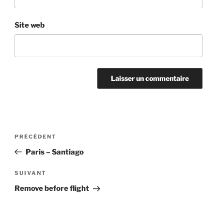
Site web
Navigation
Article
PRÉCÉDENT
de
précédent
Paris – Santiago
l’article
Article
SUIVANT
suivant
Remove before flight