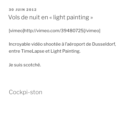
PUBLIÉ
30 JUIN 2012
LE
Vols de nuit en « light painting »
[vimeo]http://vimeo.com/39480725[/vimeo]
Incroyable vidéo shootée à l’aéroport de Dusseldorf,
entre TimeLapse et Light Painting.
Je suis scotché.
Cockpi-ston