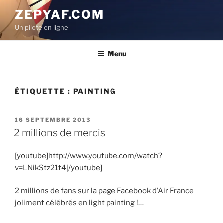
Aller
ZEPYAF.COM
au
Un pilote en ligne
contenu
principal
Menu
ÉTIQUETTE :
PAINTING
PUBLIÉ
16 SEPTEMBRE 2013
LE
2 millions de mercis
[youtube]http://www.youtube.com/watch?
v=LNikStz21t4[/youtube]
2 millions de fans sur la page Facebook d’Air France
joliment célébrés en light painting !…