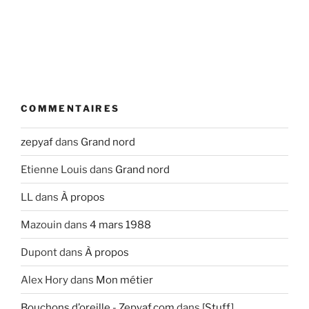
COMMENTAIRES
zepyaf
dans
Grand nord
Etienne Louis
dans
Grand nord
LL
dans
À propos
Mazouin
dans
4 mars 1988
Dupont
dans
À propos
Alex Hory
dans
Mon métier
Bouchons d’oreille - Zepyaf.com
dans
[Stuff]