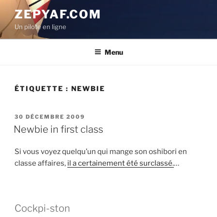
Aller
ZEPYAF.COM
au
Un pilote en ligne
contenu
principal
Menu
ÉTIQUETTE :
NEWBIE
PUBLIÉ
30 DÉCEMBRE 2009
LE
Newbie in first class
Si vous voyez quelqu’un qui mange son oshibori en
classe affaires,
il a certainement été surclassé.
…
Cockpi-ston