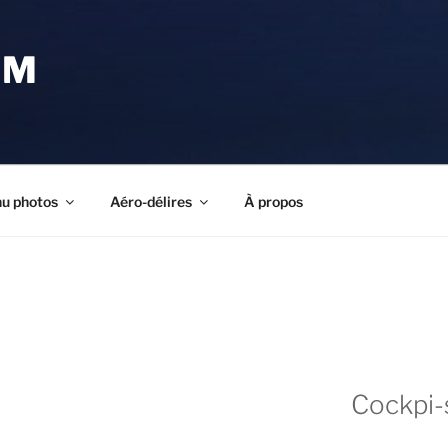
OM
u photos
Aéro-délires
À propos
Cockpi-