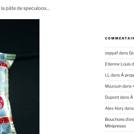
à la pâte de speculoos…
COMMENTAI
zepyaf
dans
Gr
Etienne Louis
d
LL
dans
À prop
Mazouin
dans
Dupont
dans
À
Alex Hory
dan
Bouchons d’ore
Minipresso