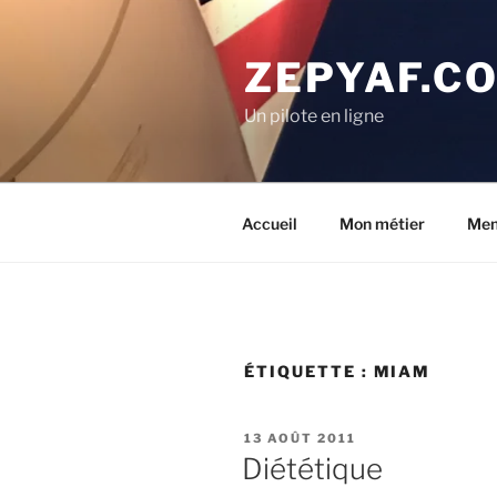
Aller
au
ZEPYAF.C
contenu
principal
Un pilote en ligne
Accueil
Mon métier
Men
ÉTIQUETTE :
MIAM
PUBLIÉ
13 AOÛT 2011
LE
Diététique