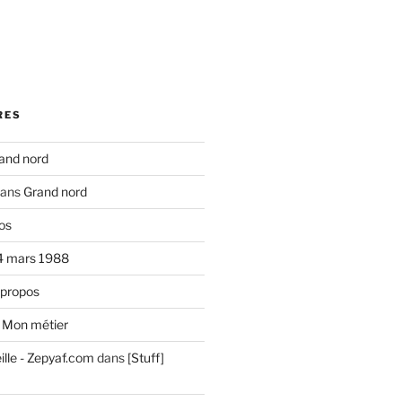
RES
and nord
ans
Grand nord
os
4 mars 1988
 propos
s
Mon métier
ille - Zepyaf.com
dans
[Stuff]