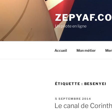
Aller
au
ZEPYAF.C
contenu
principal
Un pilote en ligne
Accueil
Mon métier
Men
ÉTIQUETTE :
BESENYEI
PUBLIÉ
5 SEPTEMBRE 2014
LE
Le canal de Corint