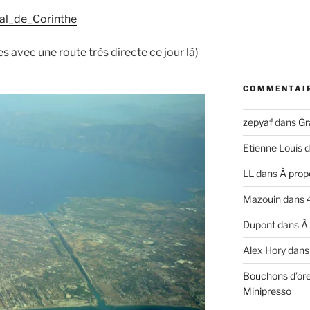
anal_de_Corinthe
s avec une route très directe ce jour là)
COMMENTAI
zepyaf
dans
Gr
Etienne Louis
d
LL
dans
À prop
Mazouin
dans
Dupont
dans
À
Alex Hory
dan
Bouchons d’ore
Minipresso