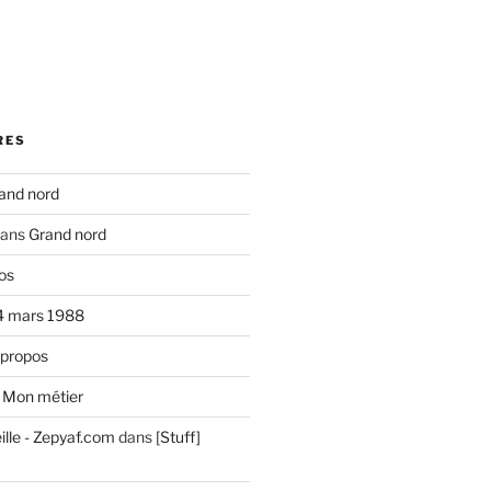
RES
and nord
ans
Grand nord
os
4 mars 1988
 propos
s
Mon métier
ille - Zepyaf.com
dans
[Stuff]