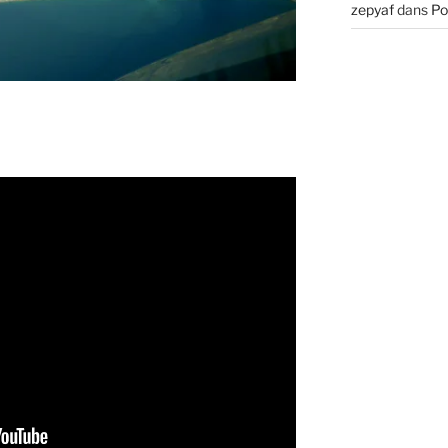
zepyaf
dans
Po