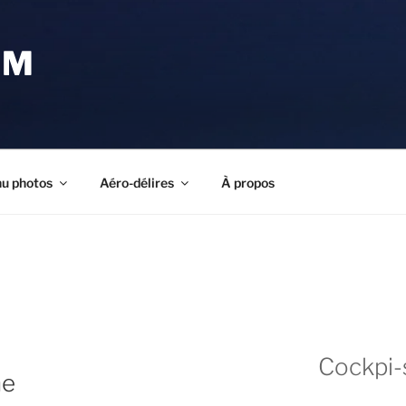
OM
u photos
Aéro-délires
À propos
Cockpi-
he