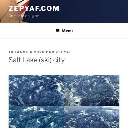
Aller
ZEPYAF.COM
au
Un pilote en ligne
contenu
principal
Menu
PUBLIÉ
10 JANVIER 2026
PAR
ZEPYAF
LE
Salt Lake (ski) city