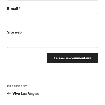
E-mail
*
Site web
Navigation
Article
PRÉCÉDENT
de
précédent
Viva Las Vegas
l’article