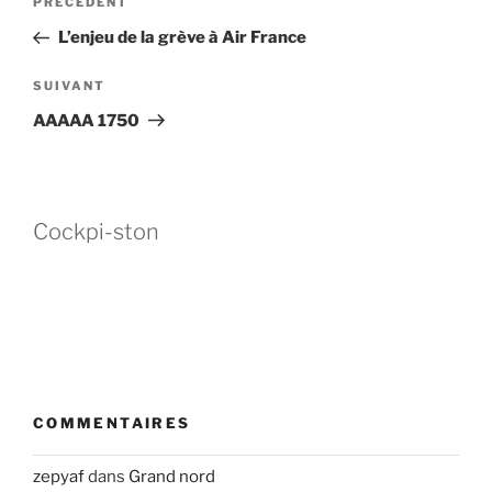
Article
PRÉCÉDENT
de
précédent
L’enjeu de la grève à Air France
l’article
Article
SUIVANT
suivant
AAAAA 1750
Cockpi-ston
COMMENTAIRES
zepyaf
dans
Grand nord