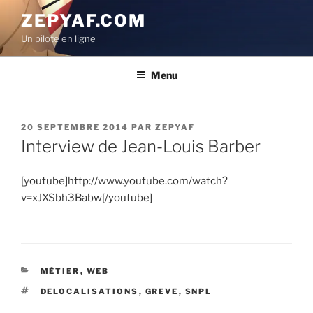
Aller
ZEPYAF.COM
au
Un pilote en ligne
contenu
principal
Menu
PUBLIÉ
20 SEPTEMBRE 2014
PAR
ZEPYAF
LE
Interview de Jean-Louis Barber
[youtube]http://www.youtube.com/watch?
v=xJXSbh3Babw[/youtube]
CATÉGORIES
MÉTIER
,
WEB
ÉTIQUETTES
DELOCALISATIONS
,
GREVE
,
SNPL