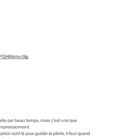
=PQH6brnvc8g
faite par beau temps, mais c’est vrai que
 impreesionnant.
ion sont là pour guider le pilote, il faut quand