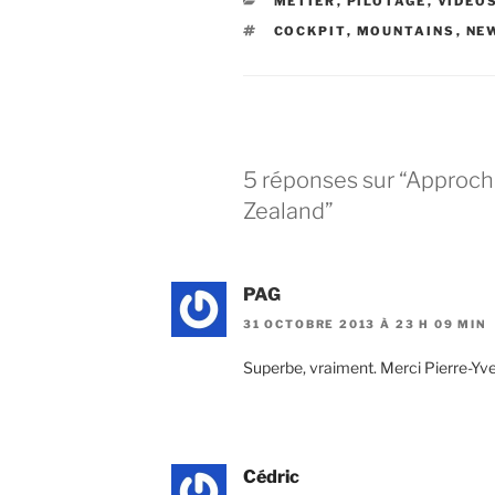
CATÉGORIES
MÉTIER
,
PILOTAGE
,
VIDÉO
ÉTIQUETTES
COCKPIT
,
MOUNTAINS
,
NE
5 réponses sur “Approc
Zealand”
PAG
31 OCTOBRE 2013 À 23 H 09 MIN
Superbe, vraiment. Merci Pierre-Yve
Cédric