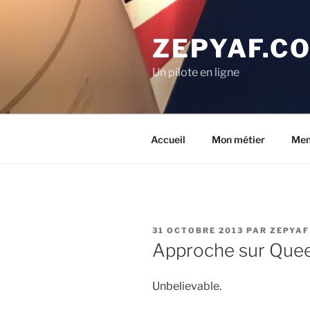
Aller
au
ZEPYAF.C
contenu
principal
Un pilote en ligne
Accueil
Mon métier
Men
PUBLIÉ
31 OCTOBRE 2013
PAR
ZEPYAF
LE
Approche sur Que
Unbelievable.