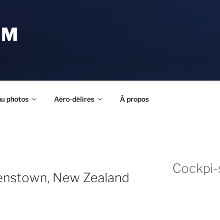
OM
u photos
Aéro-délires
À propos
Cockpi-
enstown, New Zealand