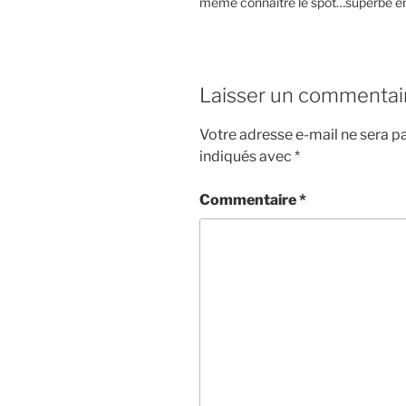
meme connaitre le spot…superbe en
Laisser un commentai
Votre adresse e-mail ne sera pa
indiqués avec
*
Commentaire
*