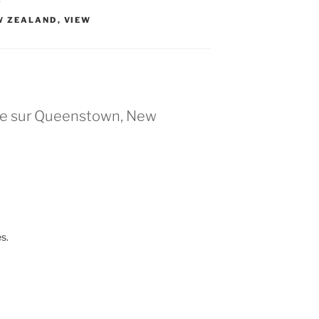
S
W ZEALAND
,
VIEW
he sur Queenstown, New
s.