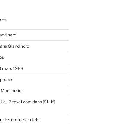
RES
and nord
ans
Grand nord
os
4 mars 1988
 propos
s
Mon métier
ille - Zepyaf.com
dans
[Stuff]
ur les coffee-addicts