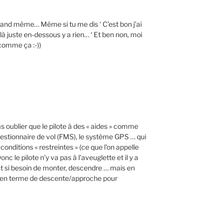
quand même… Même si tu me dis ‘ C’est bon j’ai
 là juste en-dessous y a rien… ‘ Et ben non, moi
comme ça :-))
as oublier que le pilote à des « aides » comme
 gestionnaire de vol (FMS), le système GPS … qui
nditions « restreintes » (ce que l’on appelle
le pilote n’y va pas à l’aveuglette et il y a
nt si besoin de monter, descendre … mais en
er en terme de descente/approche pour