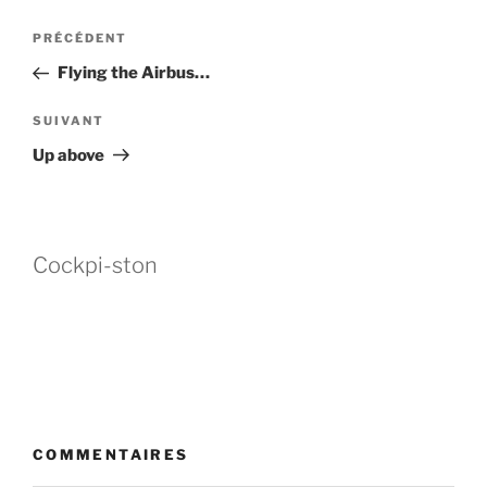
Navigation
Article
PRÉCÉDENT
de
précédent
Flying the Airbus…
l’article
Article
SUIVANT
suivant
Up above
Cockpi-ston
COMMENTAIRES