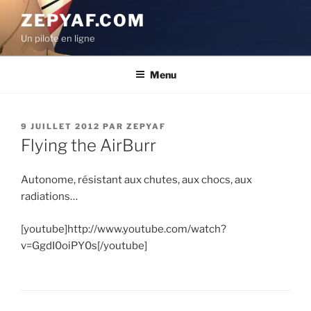
Aller
ZEPYAF.COM
au
Un pilote en ligne
contenu
principal
Menu
PUBLIÉ
9 JUILLET 2012
PAR
ZEPYAF
LE
Flying the AirBurr
Autonome, résistant aux chutes, aux chocs, aux
radiations…
[youtube]http://www.youtube.com/watch?
v=GgdI0oiPY0s[/youtube]