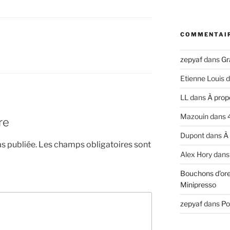
COMMENTAI
N
zepyaf
dans
Gr
Etienne Louis
d
LL
dans
À prop
Mazouin
dans
re
Dupont
dans
À
s publiée.
Les champs obligatoires sont
Alex Hory
dan
Bouchons d’ore
Minipresso
zepyaf
dans
Po