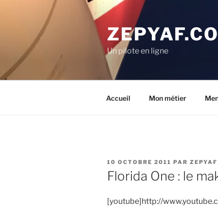
Aller
au
ZEPYAF.C
contenu
principal
Un pilote en ligne
Accueil
Mon métier
Men
PUBLIÉ
10 OCTOBRE 2011
PAR
ZEPYAF
LE
Florida One : le ma
[youtube]http://www.youtube