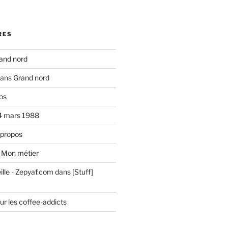
RES
and nord
ans
Grand nord
os
4 mars 1988
 propos
s
Mon métier
ille - Zepyaf.com
dans
[Stuff]
ur les coffee-addicts