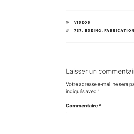
CATÉGORIES
VIDÉOS
ÉTIQUETTES
737
,
BOEING
,
FABRICATIO
Laisser un commentai
Votre adresse e-mail ne sera pa
indiqués avec
*
Commentaire
*