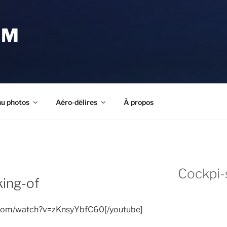
OM
u photos
Aéro-délires
À propos
Cockpi-
king-of
.com/watch?v=zKnsyYbfC60[/youtube]