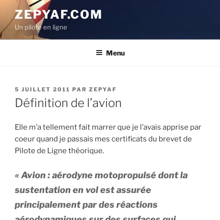
Aller
ZEPYAF.COM
au
Un pilote en ligne
contenu
principal
Menu
PUBLIÉ
5 JUILLET 2011
PAR
ZEPYAF
LE
Définition de l’avion
Elle m’a tellement fait marrer que je l’avais apprise par
coeur quand je passais mes certificats du brevet de
Pilote de Ligne théorique.
« Avion : aérodyne motopropulsé dont la
sustentation en vol est assurée
principalement par des réactions
aérodynamiques sur des surfaces qui