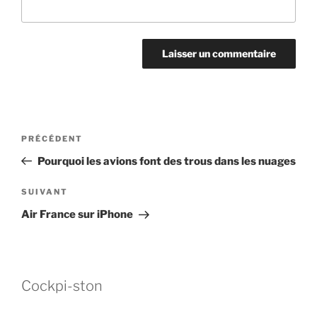
Navigation
Article
PRÉCÉDENT
de
précédent
Pourquoi les avions font des trous dans les nuages
l’article
Article
SUIVANT
suivant
Air France sur iPhone
Cockpi-ston