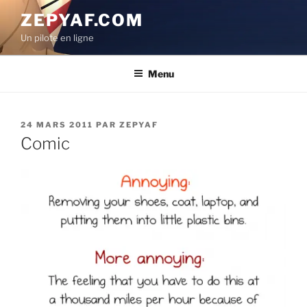
Aller
ZEPYAF.COM
au
Un pilote en ligne
contenu
principal
Menu
PUBLIÉ
24 MARS 2011
PAR
ZEPYAF
LE
Comic