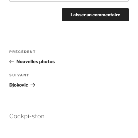
Navigation
Article
PRÉCÉDENT
de
précédent
Nouvelles photos
l’article
Article
SUIVANT
suivant
Djokovic
Cockpi-ston