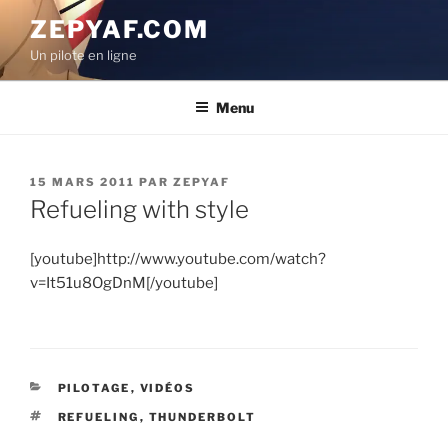
Aller
ZEPYAF.COM
au
Un pilote en ligne
contenu
principal
Menu
PUBLIÉ
15 MARS 2011
PAR
ZEPYAF
LE
Refueling with style
[youtube]http://www.youtube.com/watch?
v=It51u8OgDnM[/youtube]
CATÉGORIES
PILOTAGE
,
VIDÉOS
ÉTIQUETTES
REFUELING
,
THUNDERBOLT