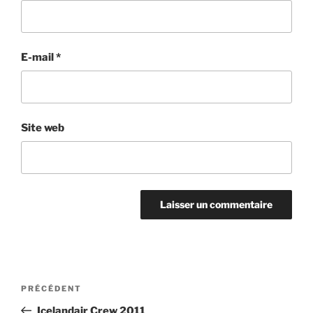
E-mail
*
Site web
Navigation
Article
PRÉCÉDENT
de
précédent
Icelandair Crew 2011