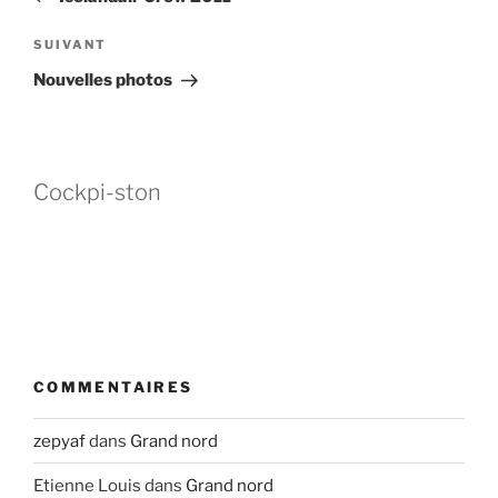
l’article
Article
SUIVANT
suivant
Nouvelles photos
Cockpi-ston
COMMENTAIRES
zepyaf
dans
Grand nord
Etienne Louis
dans
Grand nord