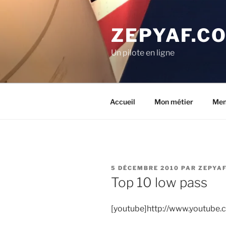
Aller
au
ZEPYAF.C
contenu
principal
Un pilote en ligne
Accueil
Mon métier
Men
PUBLIÉ
5 DÉCEMBRE 2010
PAR
ZEPYA
LE
Top 10 low pass
[youtube]http://www.youtub