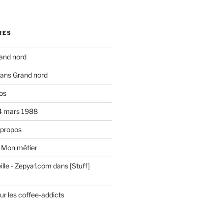
RES
and nord
ans
Grand nord
os
4 mars 1988
 propos
s
Mon métier
ille - Zepyaf.com
dans
[Stuff]
ur les coffee-addicts