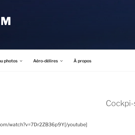
OM
u photos
Aéro-délires
À propos
F
Cockpi-
e.com/watch?v=7Dr2ZB36p9Y[/youtube]