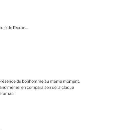
eculé de l’écran…
 la présence du bonhomme au même moment.
quand même, en comparaison de la claque
méraman !
N