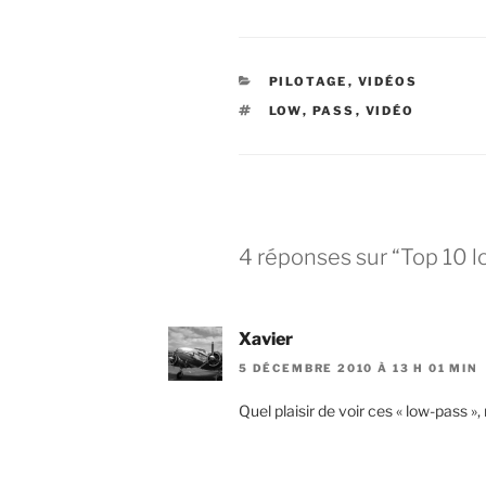
CATÉGORIES
PILOTAGE
,
VIDÉOS
ÉTIQUETTES
LOW
,
PASS
,
VIDÉO
4 réponses sur “Top 10 l
Xavier
5 DÉCEMBRE 2010 À 13 H 01 MIN
Quel plaisir de voir ces « low-pass »,