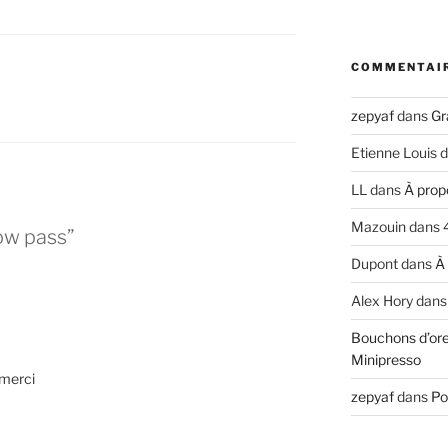
COMMENTAI
zepyaf
dans
Gr
Etienne Louis
d
LL
dans
À prop
Mazouin
dans
ow pass”
Dupont
dans
À
Alex Hory
dan
Bouchons d’ore
Minipresso
 merci
zepyaf
dans
Po