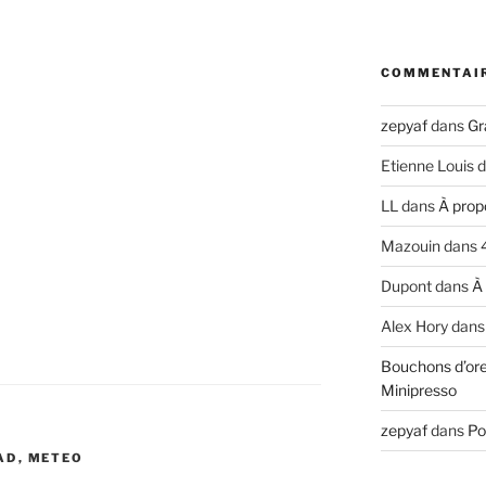
COMMENTAI
zepyaf
dans
Gr
Etienne Louis
d
LL
dans
À prop
Mazouin
dans
Dupont
dans
À
Alex Hory
dan
Bouchons d’ore
Minipresso
zepyaf
dans
Po
AD
,
METEO