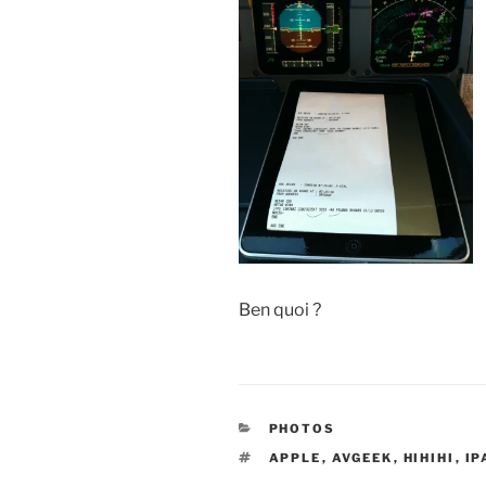
Ben quoi ?
CATÉGORIES
PHOTOS
ÉTIQUETTES
APPLE
,
AVGEEK
,
HIHIHI
,
IP