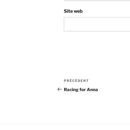
Site web
Navigation
Article
PRÉCÉDENT
de
précédent
Racing for Anna
l’article