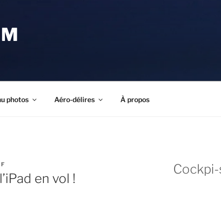
OM
u photos
Aéro-délires
À propos
AF
Cockpi-
iPad en vol !