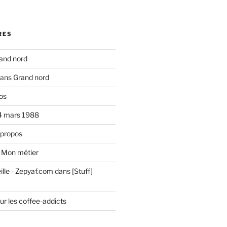
RES
and nord
ans
Grand nord
os
4 mars 1988
 propos
s
Mon métier
ille - Zepyaf.com
dans
[Stuff]
ur les coffee-addicts