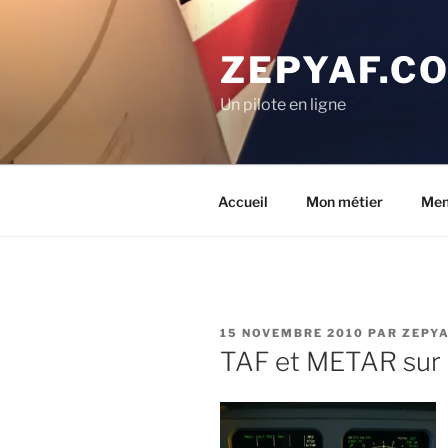
Aller
au
ZEPYAF.C
contenu
principal
Un pilote en ligne
Accueil
Mon métier
Men
PUBLIÉ
15 NOVEMBRE 2010
PAR
ZEPY
LE
TAF et METAR sur l’