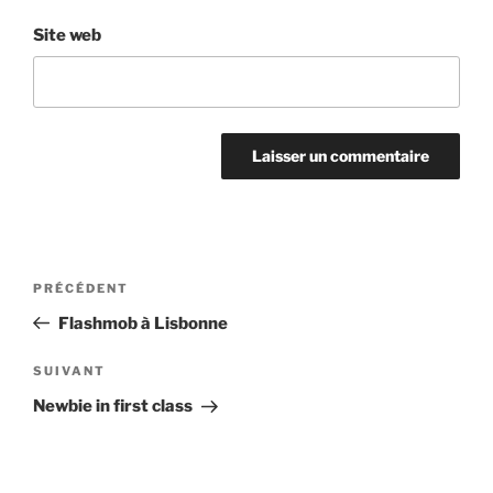
Site web
Navigation
Article
PRÉCÉDENT
de
précédent
Flashmob à Lisbonne
l’article
Article
SUIVANT
suivant
Newbie in first class