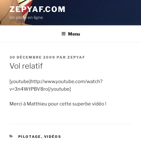
Aller
ZEPYAF.COM
au
Un pilote en ligne
contenu
principal
Menu
PUBLIÉ
30 DÉCEMBRE 2009
PAR
ZEPYAF
LE
Vol relatif
[youtube]http://www.youtube.com/watch?
v=3n4WtPBV8ro[/youtube]
Merci à Matthieu pour cette superbe vidéo !
CATÉGORIES
PILOTAGE
,
VIDÉOS