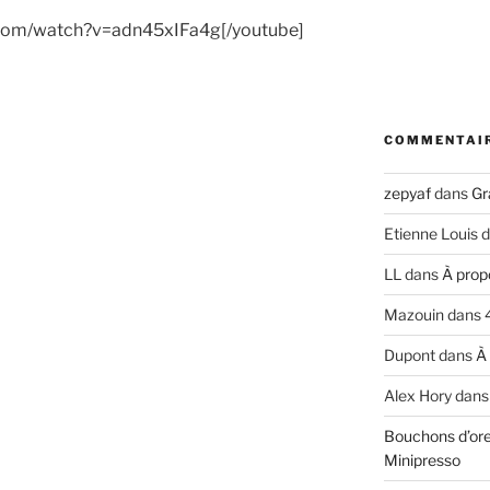
.com/watch?v=adn45xIFa4g[/youtube]
COMMENTAI
zepyaf
dans
Gr
Etienne Louis
d
LL
dans
À prop
Mazouin
dans
Dupont
dans
À
Alex Hory
dan
Bouchons d’ore
Minipresso