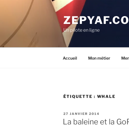
Aller
au
ZEPYAF.C
contenu
principal
Un pilote en ligne
Accueil
Mon métier
Men
ÉTIQUETTE :
WHALE
PUBLIÉ
27 JANVIER 2014
LE
La baleine et la Go