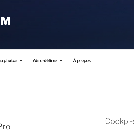
OM
u photos
Aéro-délires
À propos
Cockpi-
Pro