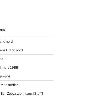
RES
and nord
ans
Grand nord
os
4 mars 1988
 propos
s
Mon métier
ille - Zepyaf.com
dans
[Stuff]