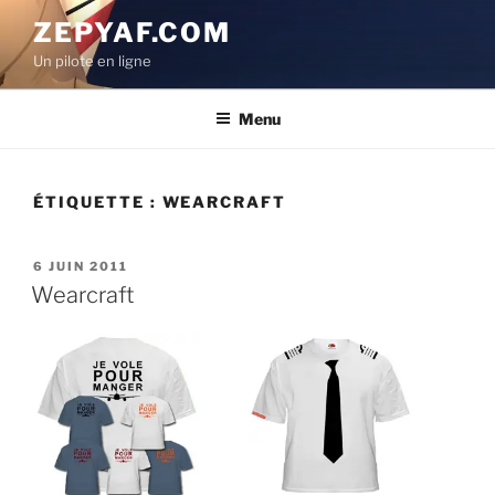
Aller
ZEPYAF.COM
au
Un pilote en ligne
contenu
principal
Menu
ÉTIQUETTE :
WEARCRAFT
PUBLIÉ
6 JUIN 2011
LE
Wearcraft