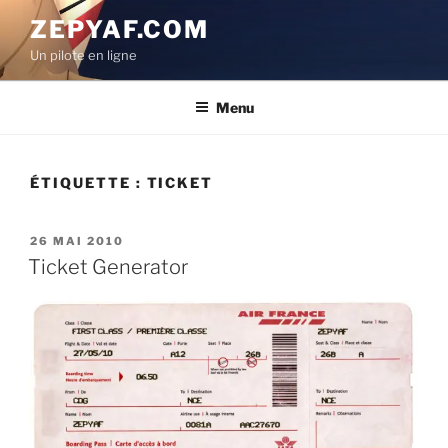
Aller
ZEPYAF.COM
au
Un pilote en ligne
contenu
principal
Menu
ÉTIQUETTE :
TICKET
PUBLIÉ
26 MAI 2010
LE
Ticket Generator