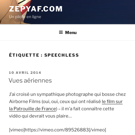
Aller
ZEPYAF.COM
au
Un pilote en ligne
contenu
principal
Menu
ÉTIQUETTE :
SPEECHLESS
PUBLIÉ
10 AVRIL 2014
LE
Vues aériennes
J’ai croisé un sympathique photographe qui bosse chez
Airborne Films (oui, oui, ceux qui ont réalisé
le film sur
la Patrouille de France
) – il m’a fait connaître cette
vidéo qui devrait vous plaire…
[vimeo]https://vimeo.com/89526883[/vimeo]