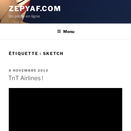
Aller
ZEPYAF.COM
au
Un pilote en ligne
contenu
principal
Menu
ÉTIQUETTE :
SKETCH
PUBLIÉ
8 NOVEMBRE 2013
LE
TnT Airlines !