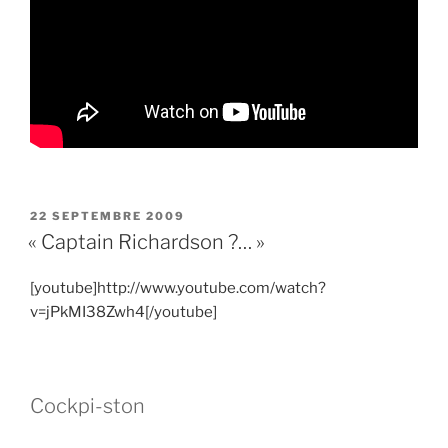
PUBLIÉ
22 SEPTEMBRE 2009
LE
« Captain Richardson ?… »
[youtube]http://www.youtube.com/watch?
v=jPkMI38Zwh4[/youtube]
Cockpi-ston