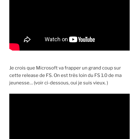
Je crois que Microsoft va frapper un grand coup sur
cette release de FS. On est très loin du FS 1.0 de ma
jeunesse… (voir ci-dessous, oui je suis vieux. )