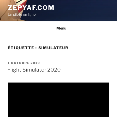
Aller
ZEPYAF.COM
au
Un pilote en ligne
contenu
principal
Menu
ÉTIQUETTE :
SIMULATEUR
PUBLIÉ
1 OCTOBRE 2019
LE
Flight Simulator 2020