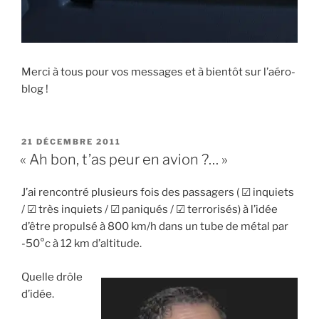
Merci à tous pour vos messages et à bientôt sur l’aéro-
blog !
PUBLIÉ
21 DÉCEMBRE 2011
LE
« Ah bon, t’as peur en avion ?… »
J’ai rencontré plusieurs fois des passagers ( ☑ inquiets
/ ☑ très inquiets / ☑ paniqués / ☑ terrorisés) à l’idée
d’être propulsé à 800 km/h dans un tube de métal par
-50°c à 12 km d’altitude.
Quelle drôle
d’idée.