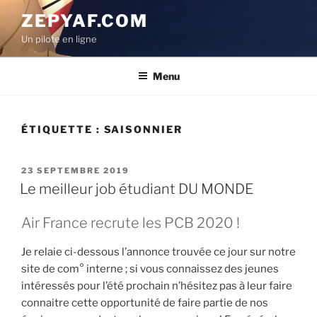
Aller
ZEPYAF.COM
au
Un pilote en ligne
contenu
principal
Menu
ÉTIQUETTE :
SAISONNIER
PUBLIÉ
23 SEPTEMBRE 2019
LE
Le meilleur job étudiant DU MONDE
Air France recrute les PCB 2020 !
Je relaie ci-dessous l’annonce trouvée ce jour sur notre
site de com° interne ; si vous connaissez des jeunes
intéressés pour l’été prochain n’hésitez pas à leur faire
connaitre cette opportunité de faire partie de nos