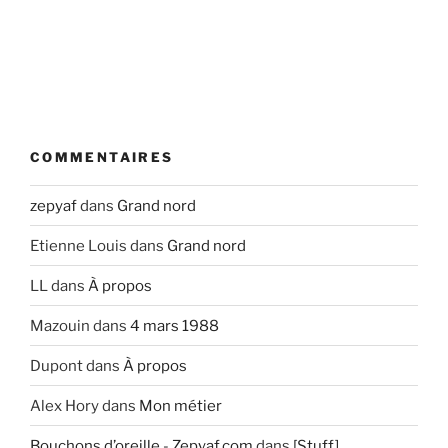
COMMENTAIRES
zepyaf
dans
Grand nord
Etienne Louis
dans
Grand nord
LL
dans
À propos
Mazouin
dans
4 mars 1988
Dupont
dans
À propos
Alex Hory
dans
Mon métier
Bouchons d’oreille - Zepyaf.com
dans
[Stuff]