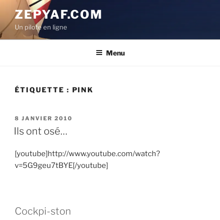
Aller
ZEPYAF.COM
au
Un pilote en ligne
contenu
principal
Menu
ÉTIQUETTE :
PINK
PUBLIÉ
8 JANVIER 2010
LE
Ils ont osé…
[youtube]http://www.youtube.com/watch?
v=5G9geu7tBYE[/youtube]
Cockpi-ston