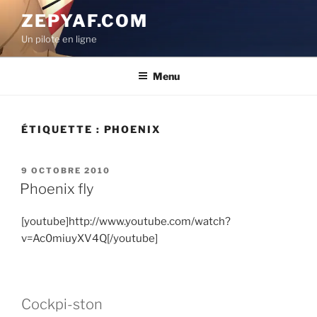
Aller
ZEPYAF.COM
au
Un pilote en ligne
contenu
principal
Menu
ÉTIQUETTE :
PHOENIX
PUBLIÉ
9 OCTOBRE 2010
LE
Phoenix fly
[youtube]http://www.youtube.com/watch?
v=Ac0miuyXV4Q[/youtube]
Cockpi-ston