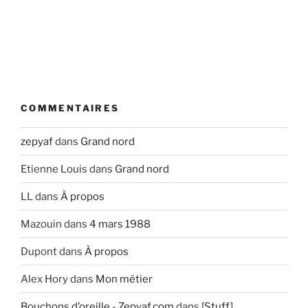
COMMENTAIRES
zepyaf
dans
Grand nord
Etienne Louis
dans
Grand nord
LL
dans
À propos
Mazouin
dans
4 mars 1988
Dupont
dans
À propos
Alex Hory
dans
Mon métier
Bouchons d’oreille - Zepyaf.com
dans
[Stuff]