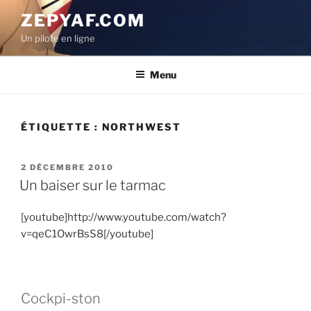
Aller
ZEPYAF.COM
au
Un pilote en ligne
contenu
principal
Menu
ÉTIQUETTE :
NORTHWEST
PUBLIÉ
2 DÉCEMBRE 2010
LE
Un baiser sur le tarmac
[youtube]http://www.youtube.com/watch?
v=qeC1OwrBsS8[/youtube]
Cockpi-ston