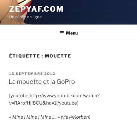
Aller
ZEPYAF.COM
au
Un pilote en ligne
contenu
principal
Menu
ÉTIQUETTE :
MOUETTE
PUBLIÉ
13 SEPTEMBRE 2012
LE
La mouette et la GoPro
[youtube]http://www.youtube.com/watch?
v=RArofHji8CU&hd=1[/youtube]
« Mine ! Mine ! Mine !… » (via @Korben)