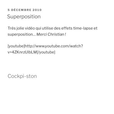
PUBLIÉ
5 DÉCEMBRE 2010
LE
Superposition
Très jolie vidéo qui utilise des effets time-lapse et
superposition…
Merci Christian !
[youtube]http://www.youtube.com/watch?
v=4ZKnrzUlbLM[/youtube]
Cockpi-ston