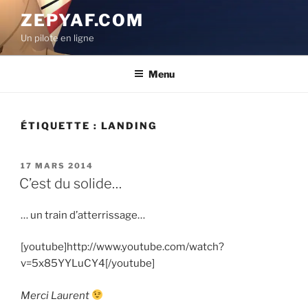
Aller
ZEPYAF.COM
au
Un pilote en ligne
contenu
principal
Menu
ÉTIQUETTE :
LANDING
PUBLIÉ
17 MARS 2014
LE
C’est du solide…
… un train d’atterrissage…
[youtube]http://www.youtube.com/watch?
v=5x85YYLuCY4[/youtube]
Merci Laurent