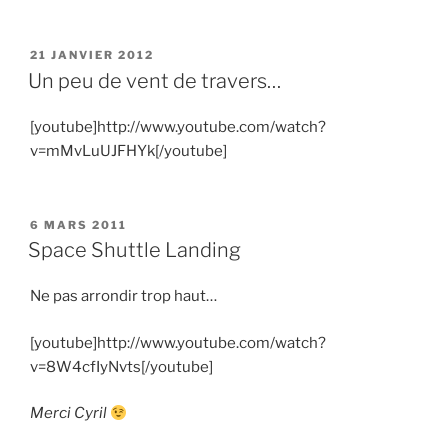
PUBLIÉ
21 JANVIER 2012
LE
Un peu de vent de travers…
[youtube]http://www.youtube.com/watch?
v=mMvLuUJFHYk[/youtube]
PUBLIÉ
6 MARS 2011
LE
Space Shuttle Landing
Ne pas arrondir trop haut…
[youtube]http://www.youtube.com/watch?
v=8W4cfIyNvts[/youtube]
Merci Cyril