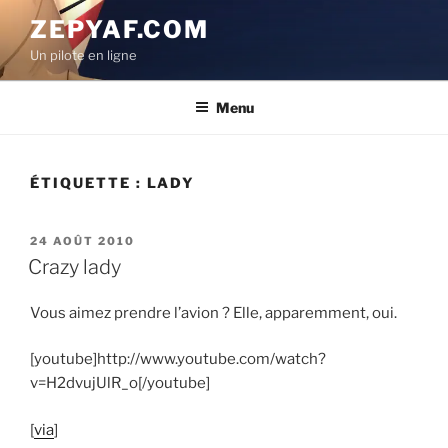
Aller
ZEPYAF.COM
au
Un pilote en ligne
contenu
principal
Menu
ÉTIQUETTE :
LADY
PUBLIÉ
24 AOÛT 2010
LE
Crazy lady
Vous aimez prendre l’avion ? Elle, apparemment, oui.
[youtube]http://www.youtube.com/watch?
v=H2dvujUlR_o[/youtube]
[
via
]