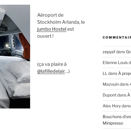
Aéroport de
Stockholm Arlanda, le
jumbo Hostel
est
ouvert !
COMMENTAI
zepyaf
dans
Gr
Etienne Louis
d
(ça va plaire à
@lafilledelair
…)
LL
dans
À prop
Mazouin
dans
Dupont
dans
À
Alex Hory
dan
Bouchons d’ore
Minipresso