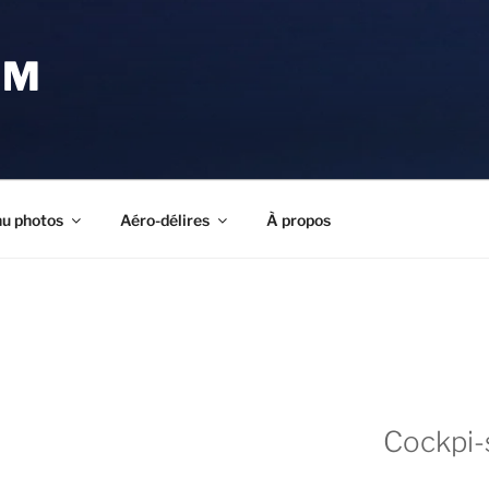
OM
u photos
Aéro-délires
À propos
Cockpi-