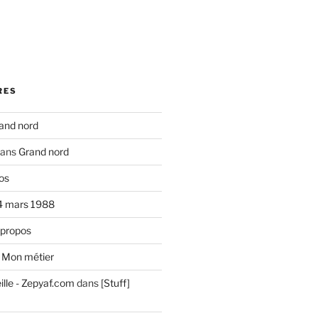
RES
and nord
ans
Grand nord
os
4 mars 1988
 propos
s
Mon métier
ille - Zepyaf.com
dans
[Stuff]