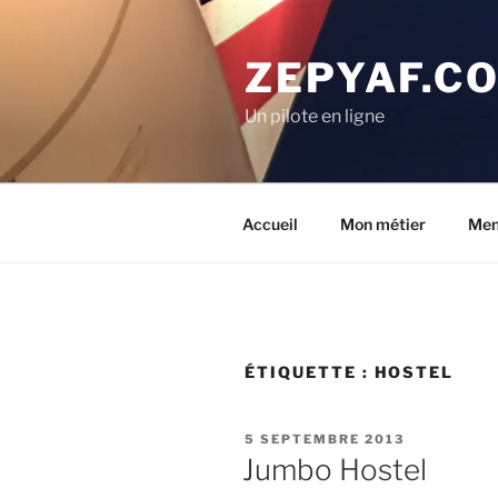
Aller
au
ZEPYAF.C
contenu
principal
Un pilote en ligne
Accueil
Mon métier
Men
ÉTIQUETTE :
HOSTEL
PUBLIÉ
5 SEPTEMBRE 2013
LE
Jumbo Hostel