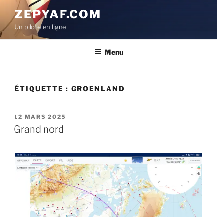
Aller
ZEPYAF.COM
au
Un pilote en ligne
contenu
principal
Menu
ÉTIQUETTE :
GROENLAND
PUBLIÉ
12 MARS 2025
LE
Grand nord