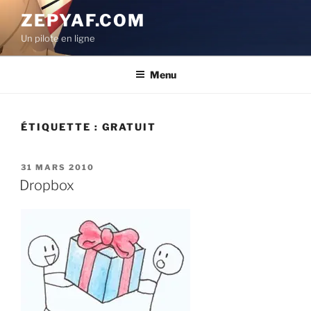
Aller
ZEPYAF.COM
au
Un pilote en ligne
contenu
principal
Menu
ÉTIQUETTE :
GRATUIT
PUBLIÉ
31 MARS 2010
LE
Dropbox