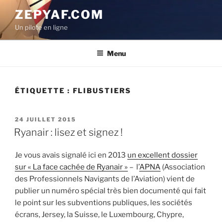
Aller
ZEPYAF.COM
au
Un pilote en ligne
contenu
principal
Menu
ÉTIQUETTE :
FLIBUSTIERS
PUBLIÉ
24 JUILLET 2015
LE
Ryanair : lisez et signez !
Je vous avais signalé ici en 2013
un excellent dossier
sur « La face cachée de Ryanair »
– l’
APNA
(Association
des Professionnels Navigants de l’Aviation) vient de
publier un numéro spécial très bien documenté qui fait
le point sur les subventions publiques, les sociétés
écrans, Jersey, la Suisse, le Luxembourg, Chypre,