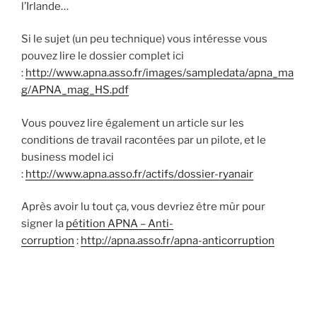
l’Irlande…
Si le sujet (un peu technique) vous intéresse vous
pouvez lire le dossier complet ici
:
http://www.apna.asso.fr/images/sampledata/apna_ma
g/APNA_mag_HS.pdf
Vous pouvez lire également un article sur les
conditions de travail racontées par un pilote, et le
business model ici
:
http://www.apna.asso.fr/actifs/dossier-ryanair
Après avoir lu tout ça, vous devriez être mûr pour
signer la
pétition APNA – Anti-
corruption
:
http://apna.asso.fr/apna-anticorruption