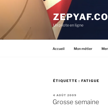
Aller
au
ZEPYAF.C
contenu
principal
Un pilote en ligne
Accueil
Mon métier
Men
ÉTIQUETTE :
FATIGUE
PUBLIÉ
4 AOÛT 2009
LE
Grosse semaine