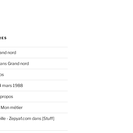
RES
and nord
ans
Grand nord
os
4 mars 1988
 propos
s
Mon métier
ille - Zepyaf.com
dans
[Stuff]