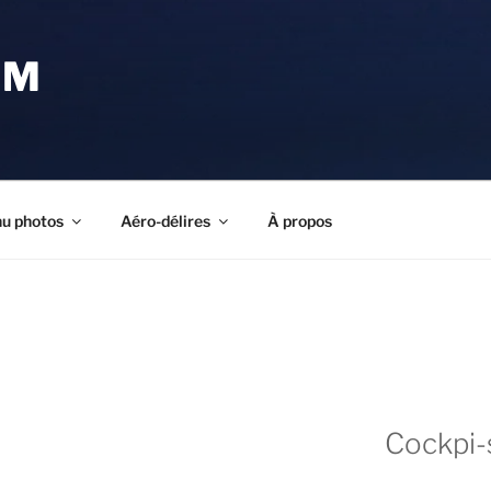
OM
u photos
Aéro-délires
À propos
Cockpi-