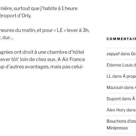
ière, surtout que j’habite à 1 heure
éroport d’Orly.
heures du matin, et pour « LE » lever à 3h,
, dur…
COMMENTAI
gnies ont droit à une chambre d’hôtel
zepyaf
dans
Gr
lever tôt’ loin de chez eux. A Air France
Etienne Louis
d
 d’autres avantages, mais pas celui-
LL
dans
À prop
Mazouin
dans
Dupont
dans
À
Alex Hory
dan
Bouchons d’ore
Minipresso