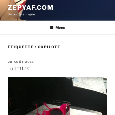
Aller
ZEPYAF.COM
au
Un pilote en ligne
contenu
principal
Menu
ÉTIQUETTE :
COPILOTE
PUBLIÉ
28 AOÛT 2011
LE
Lunettes