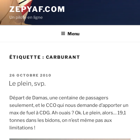
Aller
ZEPYAF.COM
au
Un pilote en ligne
contenu
principal
Menu
ÉTIQUETTE :
CARBURANT
PUBLIÉ
26 OCTOBRE 2010
LE
Le plein, svp.
Départ de Damas, une centaine de passagers
seulement, et le CCO qui nous demande d’apporter un
max de fuel à CDG. Ah ouais ? Ok. Le plein, alors… 19,1
tonnes dans les bidons, on n’est même pas aux
limitations !