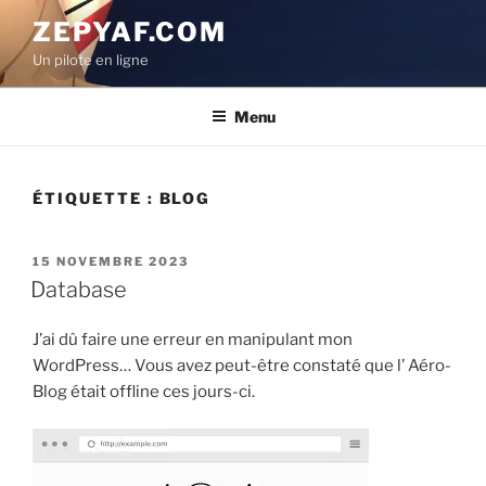
Aller
ZEPYAF.COM
au
Un pilote en ligne
contenu
principal
Menu
ÉTIQUETTE :
BLOG
PUBLIÉ
15 NOVEMBRE 2023
LE
Database
J’ai dû faire une erreur en manipulant mon
WordPress… Vous avez peut-être constaté que l’ Aéro-
Blog était offline ces jours-ci.