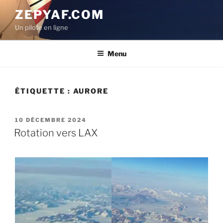
Aller
ZEPYAF.COM
au
Un pilote en ligne
contenu
principal
Menu
ÉTIQUETTE :
AURORE
PUBLIÉ
10 DÉCEMBRE 2024
LE
Rotation vers LAX